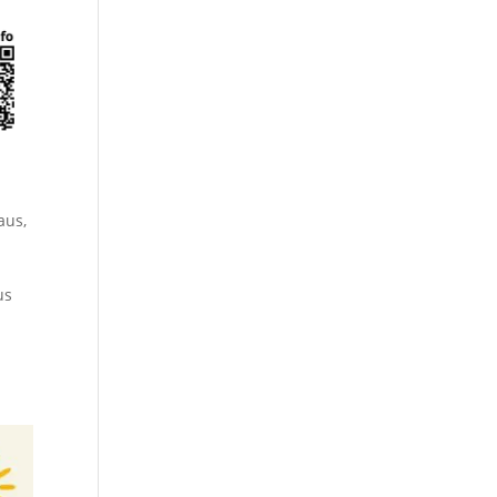
aus
,
us