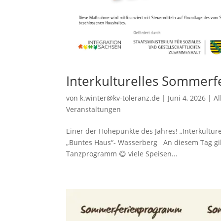
Interkulturelles Sommerf
von
k.winter@kv-toleranz.de
|
Juni 4, 2026
|
A
Veranstaltungen
Einer der Höhepunkte des Jahres! „Interkultu
„Buntes Haus“- Wasserberg An diesem Tag gibt
Tanzprogramm 😋 viele Speisen...