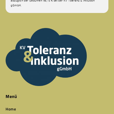
abzüglich der Gebühren 98,15 € bei der KV Toleranz & Inklusion
gGmbH.
Menü
Home