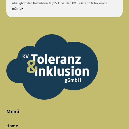
abzüglich der Gebühren 98,15 € bei der KV Toleranz & Inklusion
gGmbH.
Menü
Home