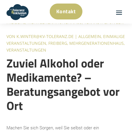
Kontakt
MAI 19, 2026
|
ALLGEMEIN
,
EINMALIGE VERANSTALTUNGEN
,
FREIBERG
,
MEHRGENERATIONENHAUS
,
VERANSTALTUNGEN
VON
K.WINTER@KV-TOLERANZ.DE
|
ALLGEMEIN
,
EINMALIGE
VERANSTALTUNGEN
,
FREIBERG
,
MEHRGENERATIONENHAUS
,
VERANSTALTUNGEN
Zuviel Alkohol oder
Medikamente? –
Beratungsangebot vor
Ort
Machen Sie sich Sorgen, weil Sie selbst oder ein