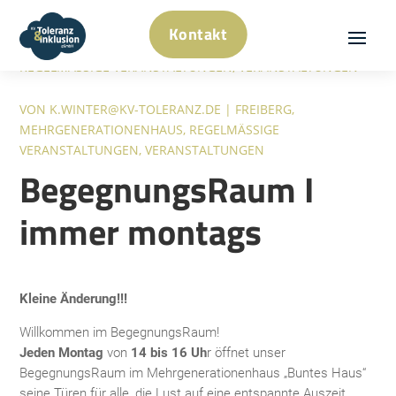
Kontakt
MAI 5, 2026
|
FREIBERG
,
MEHRGENERATIONENHAUS
,
REGELMÄSSIGE VERANSTALTUNGEN
,
VERANSTALTUNGEN
VON
K.WINTER@KV-TOLERANZ.DE
|
FREIBERG
,
MEHRGENERATIONENHAUS
,
REGELMÄSSIGE V
ERANSTALTUNGEN
,
VERANSTALTUNGEN
BegegnungsRaum I
immer montags
Kleine Änderung!!!
Willkommen im BegegnungsRaum!
Jeden Montag
von
14 bis 16 Uh
r öffnet unser
BegegnungsRaum im Mehrgenerationenhaus „Buntes Haus“
seine Türen für alle, die Lust auf eine entspannte Auszeit