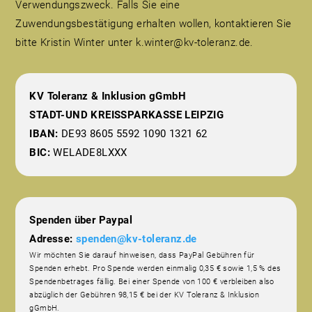
Verwendungszweck. Falls Sie eine
Zuwendungsbestätigung erhalten wollen, kontaktieren Sie
bitte Kristin Winter unter k.winter@kv-toleranz.de.
KV Toleranz & Inklusion gGmbH
STADT-UND KREISSPARKASSE LEIPZIG
IBAN:
DE93 8605 5592 1090 1321 62
BIC:
WELADE8LXXX
Spenden über Paypal
Adresse:
spenden@kv-toleranz.de
Wir möchten Sie darauf hinweisen, dass PayPal Gebühren für
Spenden erhebt. Pro Spende werden einmalig 0,35 € sowie 1,5 % des
Spendenbetrages fällig. Bei einer Spende von 100 € verbleiben also
abzüglich der Gebühren 98,15 € bei der KV Toleranz & Inklusion
gGmbH.