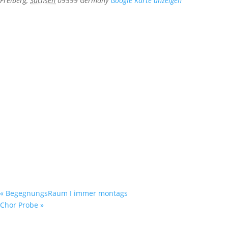
Freiberg
,
Sachsen
09599
Germany
Google Karte anzeigen
«
BegegnungsRaum I immer montags
Chor Probe
»