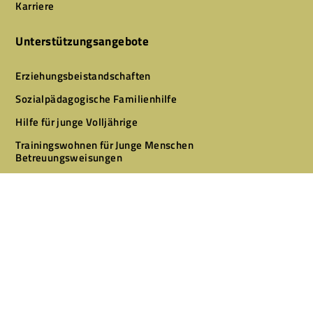
Karriere
Unterstützungsangebote
Erziehungsbeistandschaften
Sozialpädagogische Familienhilfe
Hilfe für junge Volljährige
Trainingswohnen für Junge Menschen
Betreuungsweisungen
Designed by
CLEVR CLICKS – Websites & Marketing
Copyright © 2026 Alle Rechte vorbehalten.