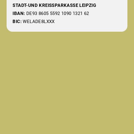
STADT-UND KREISSPARKASSE LEIPZIG
IBAN:
DE93 8605 5592 1090 1321 62
BIC:
WELADE8LXXX