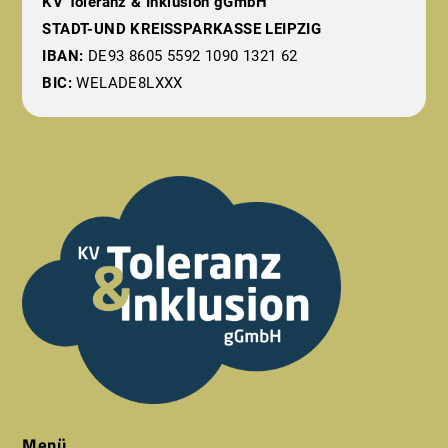
KV Toleranz & Inklusion gGmbH
STADT-UND KREISSPARKASSE LEIPZIG
IBAN:
DE93 8605 5592 1090 1321 62
BIC:
WELADE8LXXX
Menü