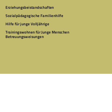
Erziehungsbeistandschaften
Sozialpädagogische Familienhilfe
Hilfe für junge Volljährige
Trainingswohnen für Junge Menschen
Betreuungsweisungen
Designed by
CLEVR CLICKS – Websites & Marketing
Copyright © 2026 Alle Rechte vorbehalten.