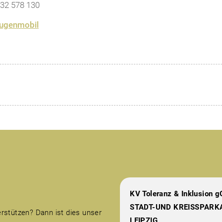
232 578 130
Augenmobil
KV Toleranz & Inklusion
STADT-UND KREISSPARK
erstützen? Dann ist dies unser
LEIPZIG