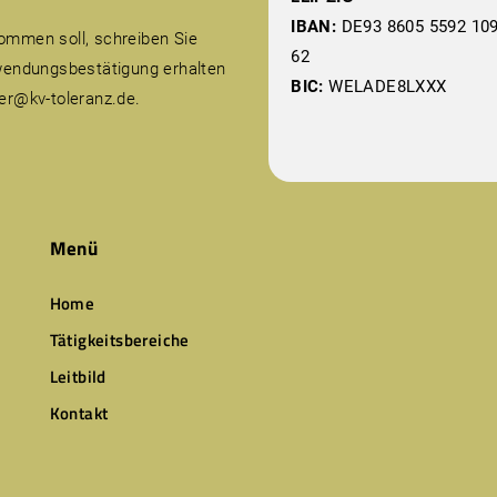
IBAN:
DE93 8605 5592 109
ommen soll, schreiben Sie
62
uwendungsbestätigung erhalten
BIC:
WELADE8LXXX
ter@kv-toleranz.de.
Menü
Home
Tätigkeitsbereiche
Leitbild
Kontakt