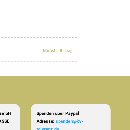
Nächster Beitrag
→
 gGmbH
Spenden über Paypal
ASSE
Adresse:
spenden@kv-
toleranz.de