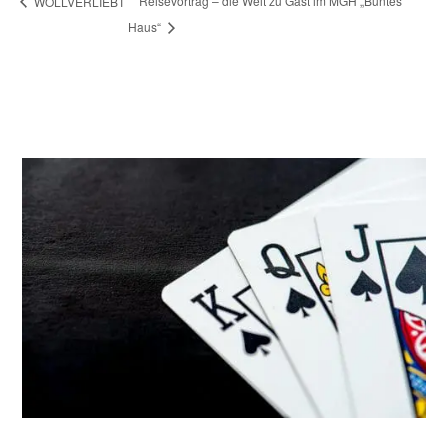
Reisevortrag – die Welt zu Gast im MGH „Buntes
WOLLVERLIEBT
Haus“