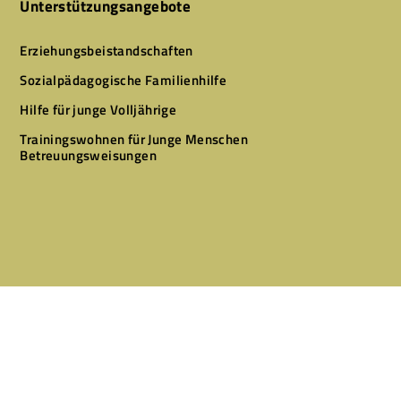
Unterstützungsangebote
Erziehungsbeistandschaften
Sozialpädagogische Familienhilfe
Hilfe für junge Volljährige
Trainingswohnen für Junge Menschen
Betreuungsweisungen
Designed by
CLEVR CLICKS – Websites & Marketing
Copyright © 2026 Alle Rechte vorbehalten.