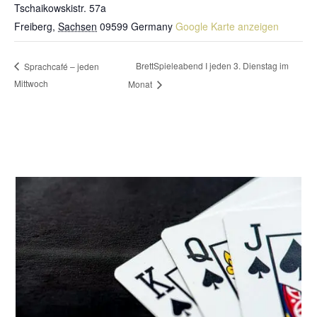
Tschaikowskistr. 57a
Freiberg
,
Sachsen
09599
Germany
Google Karte anzeigen
BrettSpieleabend I jeden 3. Dienstag im
Sprachcafé – jeden
Mittwoch
Monat