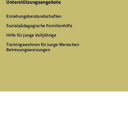
Unterstützungsangebote
Erziehungsbeistandschaften
Sozialpädagogische Familienhilfe
Hilfe für junge Volljährige
Trainingswohnen für Junge Menschen
Betreuungsweisungen
Designed by
CLEVR CLICKS – Websites & Marketing
Copyright © 2026 Alle Rechte vorbehalten.