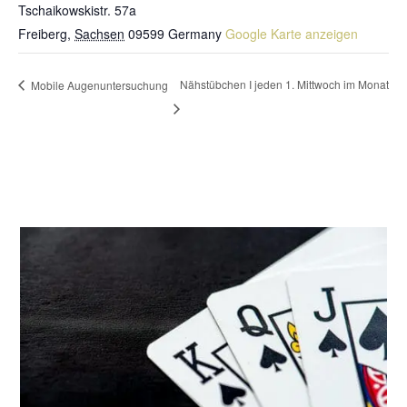
Tschaikowskistr. 57a
Freiberg
,
Sachsen
09599
Germany
Google Karte anzeigen
Nähstübchen I jeden 1. Mittwoch im Monat
Mobile Augenuntersuchung